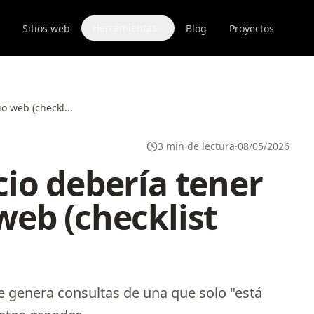
Herramientas
Sitios web
Blog
Proyectos
o web (checkl...
3 min de lectura
·
08/05/2026
io debería tener
o web (checklist
 genera consultas de una que solo "está