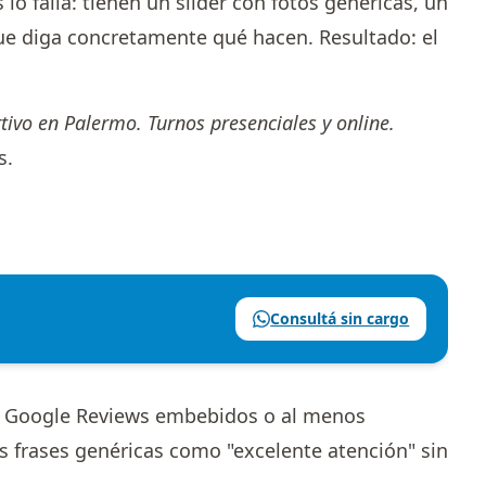
 lo falla: tienen un slider con fotos genéricas, un
ue diga concretamente qué hacen. Resultado: el
tivo en Palermo. Turnos presenciales y online.
s.
Consultá sin cargo
do, Google Reviews embebidos o al menos
s frases genéricas como "excelente atención" sin