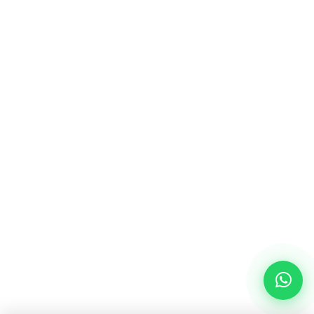
Alejandro
Parolipipol · en línea
¡Hola! 👋 ¿Estás pensando
en mejorar tu presencia
online? Escribime,
sin
compromiso
.
22:33 ✓✓